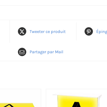
Tweeter ce produit
Éping
Partager par Mail