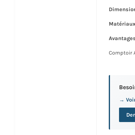
Dimensio
Matériau
Avantage
Comptoir 
Besoi
→ Voir
Dem