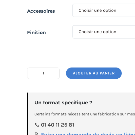
Accessoires
Finition
AJOUTER AU PANIER
quantité
de
Comptoir
Automatic
Un format spécifique ?
Certains formats nécessitent une fabrication sur me
📞
01 40 11 25 81
📝
Faire une demande de devis en lign