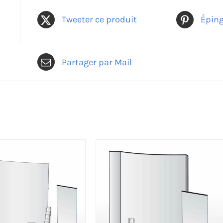
Tweeter ce produit
Éping
Partager par Mail