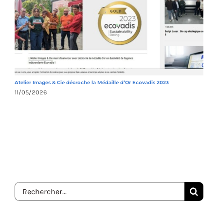
Atelier Images & Cie décroche la Médaille d’Or Ecovadis 2023
A
11/05/2026
1
Rechercher: