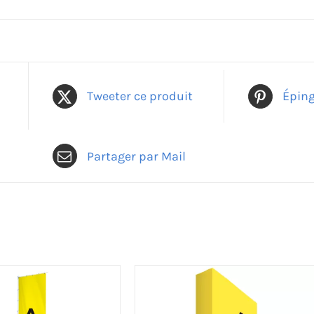
Tweeter ce produit
Éping
Partager par Mail