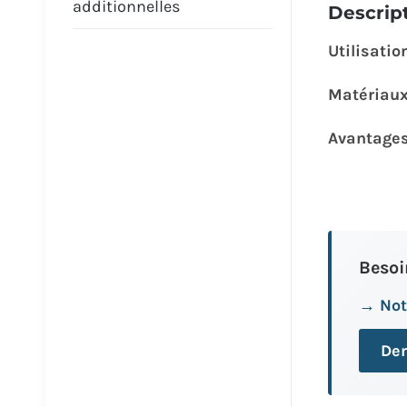
additionnelles
Descrip
Utilisatio
Matériau
Avantage
Besoi
→ Not
Dem